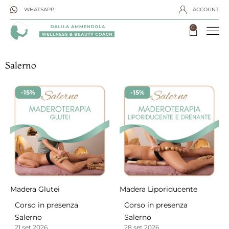
WHATSAPP
ACCOUNT
0
Salerno
-15%
-15%
Madera Glutei
Madera Liporiducente
Corso in presenza
Corso in presenza
Salerno
Salerno
21 set 2026
28 set 2026