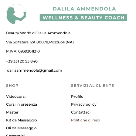
Beauty World di Dalila Ammendola
Via Solfatara 12A,80078,Pozzuoli (NA)
P.IVA: 09392011210
+39 331 20 55 840
dalilaammendola@gmail.com
SHOP
SERVIZI AL CLIENTE
Videocorsi
Profilo
Corsi in presenza
Privacy policy
Master
Contattaci
Kit da Massaggio
Politiche di reso
Oli da Massaggio
Cosmetici