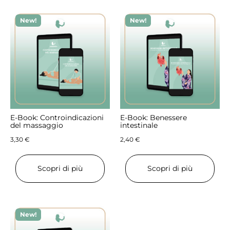
New!
New!
E-Book: Controindicazioni
E-Book: Benessere
del massaggio
intestinale
3,30
€
2,40
€
Scopri di più
Scopri di più
New!