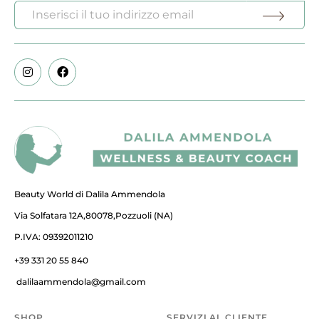
Beauty World di Dalila Ammendola
Via Solfatara 12A,80078,Pozzuoli (NA)
P.IVA: 09392011210
+39 331 20 55 840
dalilaammendola@gmail.com
SHOP
SERVIZI AL CLIENTE