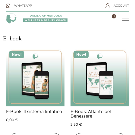
WHATSAPP
ACCOUNT
0
E-book
New!
New!
E-Book: Il sistema linfatico
E-Book: Atlante del
Benessere
0,00
€
3,50
€