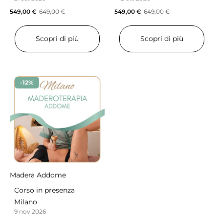
549,00
€
649,00
€
549,00
€
649,00
€
Scopri di più
Scopri di più
-12%
Madera Addome
Corso in presenza
Milano
9 nov 2026