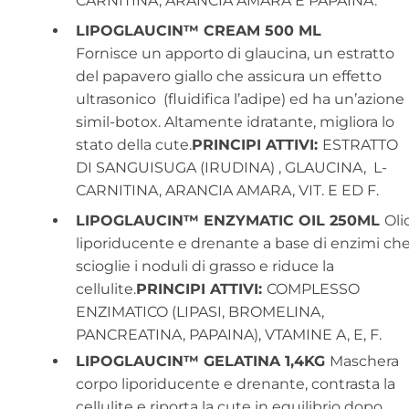
CARNITINA, ARANCIA AMARA E PAPAINA.
LIPOGLAUCIN™ CREAM 5
00 ML
Fornisce un apporto di glaucina, un estratto
del papavero giallo che assicura un effetto
ultrasonico (fluidifica l’adipe) ed ha un’azione
simil-botox. Altamente idratante, migliora lo
stato della cute.
PRINCIPI ATTIVI:
ESTRATTO
DI SANGUISUGA (IRUDINA) , GLAUCINA, L-
CARNITINA, ARANCIA AMARA, VIT. E ED F.
LIPOGLAUCIN™ ENZYMATIC OIL 250ML
Oli
liporiducente e drenante a base di enzimi ch
scioglie i noduli di grasso e riduce la
cellulite.
PRINCIPI ATTIVI:
COMPLESSO
ENZIMATICO (LIPASI, BROMELINA,
PANCREATINA, PAPAINA), VTAMINE A, E, F.
LIPOGLAUCIN™ GELATINA 1,4KG
Maschera
corpo liporiducente e drenante, contrasta la
cellulite e riporta la cute in equilibrio dopo