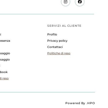
SERVIZI AL CLIENTE
i
Profilo
presenza
Privacy policy
Contattaci
ssaggio
Politiche di reso
ssaggio
i
E-book
di reso
Powered By
.HPO