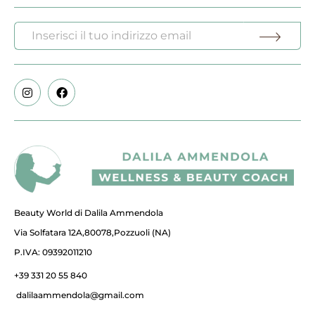
Beauty World di Dalila Ammendola
Via Solfatara 12A,80078,Pozzuoli (NA)
P.IVA: 09392011210
+39 331 20 55 840
dalilaammendola@gmail.com