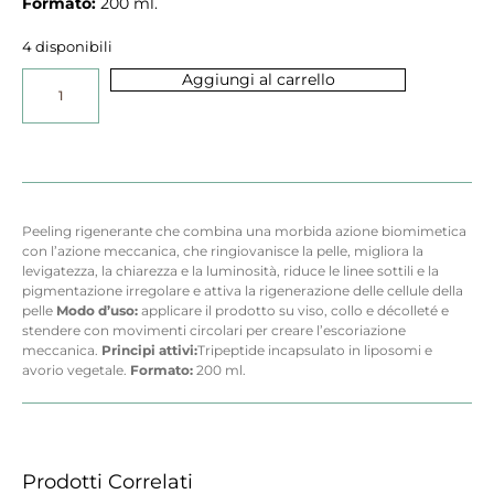
Formato:
200 ml.
4 disponibili
Aggiungi al carrello
Peeling rigenerante che combina una morbida azione biomimetica
con l’azione meccanica, che ringiovanisce la pelle, migliora la
levigatezza, la chiarezza e la luminosità, riduce le linee sottili e la
pigmentazione irregolare e attiva la rigenerazione delle cellule della
pelle
Modo d’uso:
applicare il prodotto su viso, collo e décolleté e
stendere con movimenti circolari per creare l’escoriazione
meccanica.
Principi attivi:
Tripeptide incapsulato in liposomi e
avorio vegetale.
Formato:
200 ml.
Prodotti Correlati