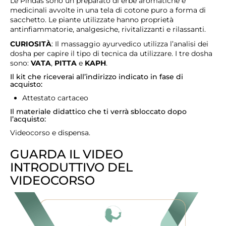
Le Pindas sono un preparato di erbe aromatiche e
medicinali avvolte in una tela di cotone puro a forma di
sacchetto. Le piante utilizzate hanno proprietà
antinfiammatorie, analgesiche, rivitalizzanti e rilassanti.
CURIOSITÀ
: Il massaggio ayurvedico utilizza l’analisi dei
dosha per capire il tipo di tecnica da utilizzare. I tre dosha
sono:
VATA
,
PITTA
e
KAPH
.
Il kit che riceverai all’indirizzo indicato in fase di
acquisto:
Attestato cartaceo
Il materiale didattico che ti verrà sbloccato dopo
l’acquisto:
Videocorso e dispensa.
GUARDA IL VIDEO
INTRODUTTIVO DEL
VIDEOCORSO
Video
Player