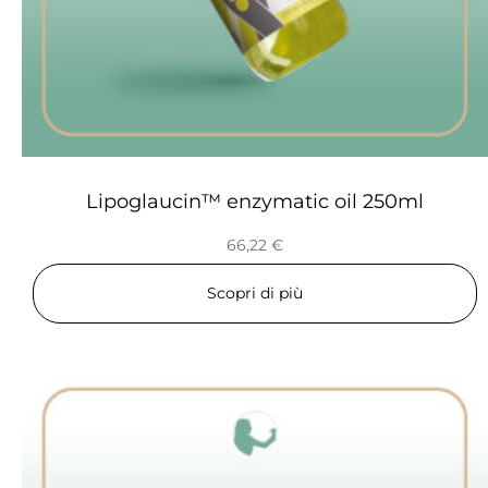
Lipoglaucin™ enzymatic oil 250ml
66,22
€
Scopri di più