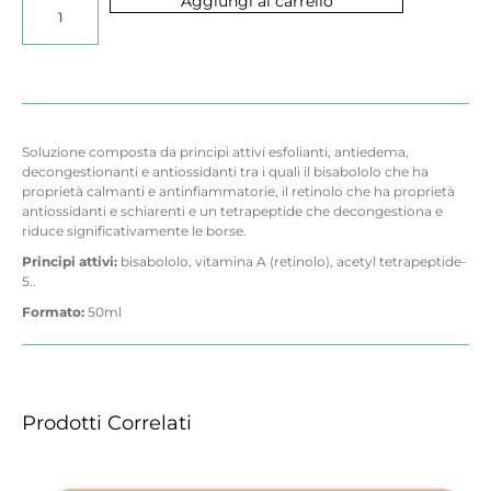
Aggiungi al carrello
Soluzione composta da principi attivi esfolianti, antiedema,
decongestionanti e antiossidanti tra i quali il bisabololo che ha
proprietà calmanti e antinfiammatorie, il retinolo che ha proprietà
antiossidanti e schiarenti e un tetrapeptide che decongestiona e
riduce significativamente le borse.
Principi attivi:
bisabololo, vitamina A (retinolo), acetyl tetrapeptide-
5..
Formato:
50ml
Prodotti Correlati