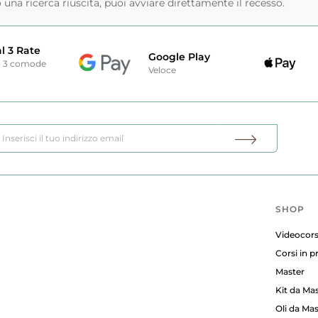
una ricerca riuscita, puoi avviare direttamente il recesso.
l 3 Rate
Google Play
n 3 comode
Veloce
SHOP
Videocors
Corsi in 
Master
Kit da Ma
Oli da Ma