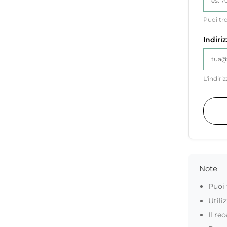
Puoi tr
Indiri
L'indiri
Note
Puoi 
Utili
Il re