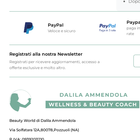
Dopo 
Paypa
PayPal
paga i
Veloce e sicuro
rate
Registrati alla nostra Newsletter
Registrati per ricevere aggiornamenti, accesso a
offerte esclusive e molto altro.
Beauty World di Dalila Ammendola
Via Solfatara 12A,80078,Pozzuoli (NA)
P.IVA: 09392011210