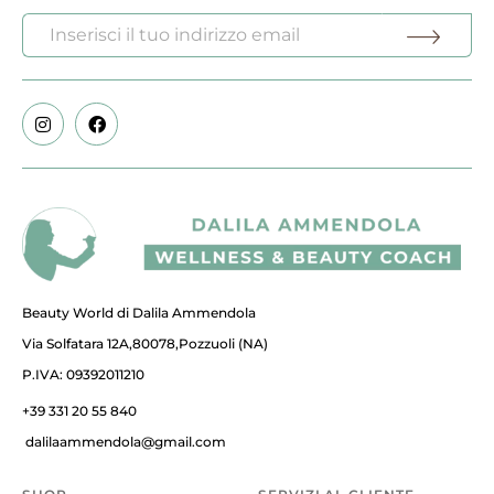
Beauty World di Dalila Ammendola
Via Solfatara 12A,80078,Pozzuoli (NA)
P.IVA: 09392011210
+39 331 20 55 840
dalilaammendola@gmail.com