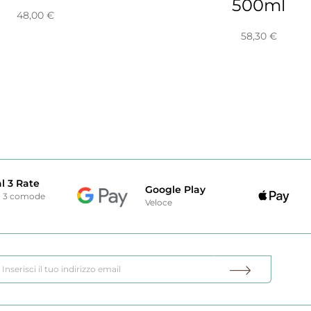
500ml
48,00
€
58,30
€
l 3 Rate
Google Play
n 3 comode
Veloce