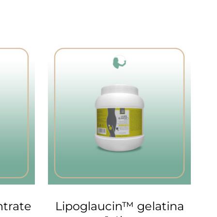
trate
Lipoglaucin™ gelatina