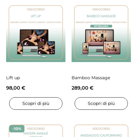
Lift up
Bamboo Massage
98,00
€
289,00
€
Scopri di più
Scopri di più
-10%