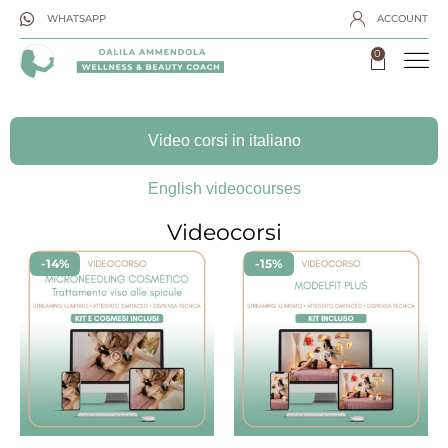
WHATSAPP
ACCOUNT
0
Video corsi in italiano
English videocourses
Videocorsi
-14%
-15%