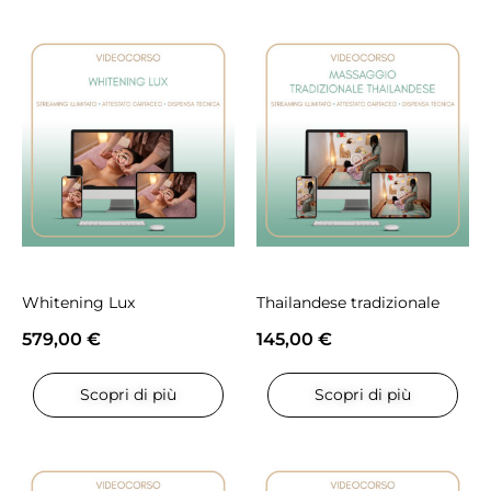
Whitening Lux
Thailandese tradizionale
579,00
€
145,00
€
Scopri di più
Scopri di più