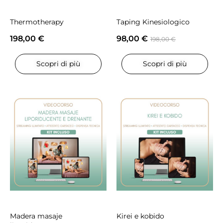
Thermotherapy
Taping Kinesiologico
198,00
€
98,00
€
198,00
€
Scopri di più
Scopri di più
Madera masaje
Kirei e kobido