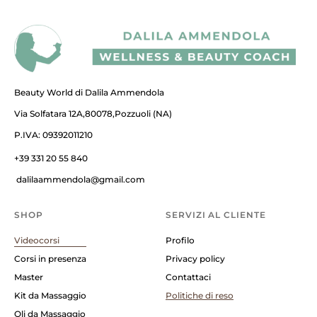
Beauty World di Dalila Ammendola
Via Solfatara 12A,80078,Pozzuoli (NA)
P.IVA: 09392011210
+39 331 20 55 840
dalilaammendola@gmail.com
SHOP
SERVIZI AL CLIENTE
Videocorsi
Profilo
Corsi in presenza
Privacy policy
Master
Contattaci
Kit da Massaggio
Politiche di reso
Oli da Massaggio